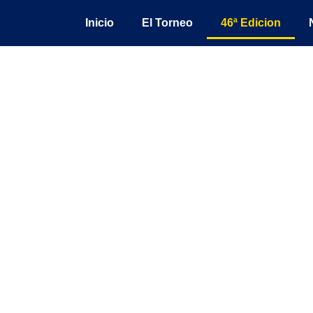
Ir
Inicio
El Torneo
46ª Edicion
al
contenido